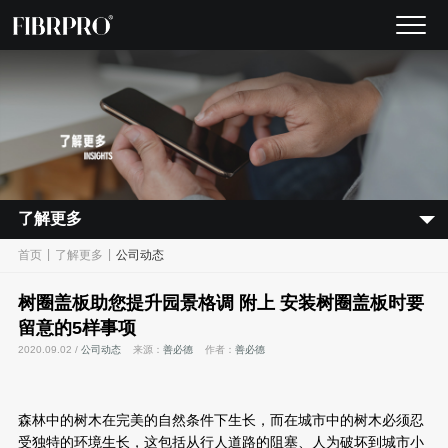
了解更多
|
|
首页
了解更多
公司动态
树圈盖板助您提升园景格调 附上 安装树圈盖板时要
留意的5样事项
2020.09.02 /
公司动态
来源：
善必德
作者：
善必德
森林中的树木在完美的自然条件下生长，而在城市中的树木必须忍
受独特的环境生长，这包括从行人道路的阻塞、人为破坏到城市小