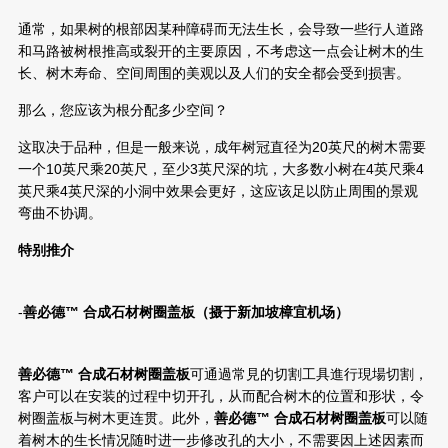
通常，如果树的根部因某种障碍而无法生长，会导致一些行人道路
和马路被树根推高或裂开的主要原因，不考虑这一点会让树木的生
长、树木寿命、空间周围的美观以及人们的安全都会受到损害。
那么，您应该为根分配多少空间？
这取决于品种，但是一般来说，成年树冠直径为20英尺的树木需要
一个10英尺乘20英尺，至少3英尺深的坑，大多数小树在4英尺乘4
英尺乘4英尺深的小洞中效果会更好，这应该足以防止周围的景观
弯曲不协调。
特别推介
-
善必德
™
合成石材
树圈盖板（摄于
新加坡樟宜机场
）
善必德
™
合成石材
树圈盖板
可通過常見的切割工具進行現場切割，
客户可以在安装的过程中切开孔，从而配合树木的位置和形状，令
树圈盖板与树木更连贯。此外，
善必德
™
合成石材
树圈盖板
可以随
着树木的生长情况随时进一步修改孔的大小，不需要因上述因素而