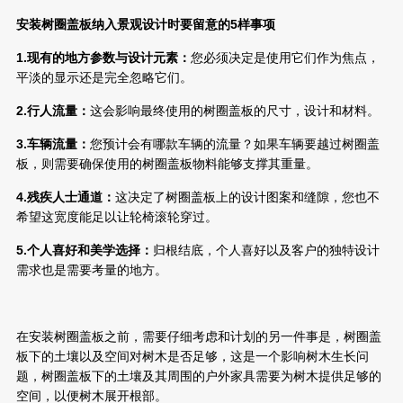
安装树圈盖板纳入景观设计时要留意的5样事项
1
.现有的地方参数与设计元素：
您必须决定是使用它们作为焦点，
平淡的显示还是完全忽略它们。
2
.行人流量：
这会影响最终使用的树圈盖板的尺寸，设计和材料。
3
.车辆流量：
您预计会有哪款车辆的流量？如果车辆要越过树圈盖
板，则需要确保使用的树圈盖板物料能够支撑其重量。
4
.残疾人士通道：
这决定了树圈盖板上的设计图案和缝隙，您也不
希望这宽度能足以让轮椅滚轮穿过。
5
.个人喜好和美学选择：
归根结底，个人喜好以及客户的独特设计
需求也是需要考量的地方。
在安装树圈盖板之前，需要仔细考虑和计划的另一件事是，树圈盖
板下的土壤以及空间对树木是否足够，这是一个影响树木生长问
题，树圈盖板下的土壤及其周围的户外家具需要为树木提供足够的
空间，以便树木展开根部。