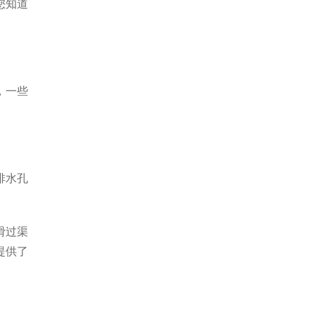
您知道
，一些
排水孔
滑过渠
提供了