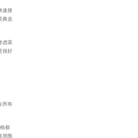
快速搜
经典选
考虑渠
是很好
在所有
规格都
道周围