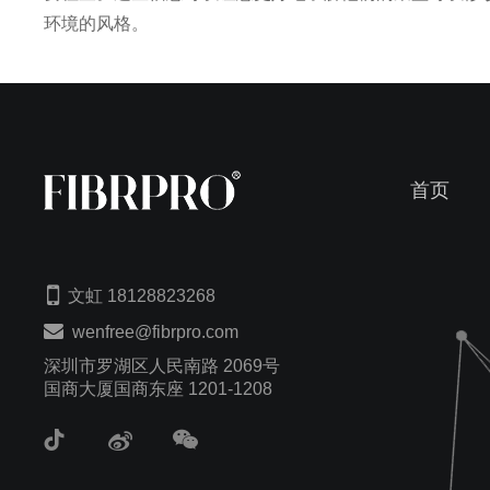
环境的风格。
首页
文虹 18128823268
wenfree@fibrpro.com
深圳市罗湖区人民南路 2069号
国商大厦国商东座 1201-1208