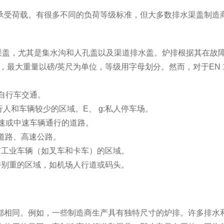
承受荷载。有很多不同的负荷等级标准，但大多数排水渠盖制造
的排水渠盖，尤其是集水沟和人孔盖以及渠道排水盖。炉排根据其在故
3，最大重量以磅/英尺为单位，等级用字母划分。然而，对于EN 1
人和自行车交通。
用于行人和车辆较少的区域。E、 g:私人停车场。
路边或低速或中速车辆通行的道路。
主要道路、高速公路。
适用于有工业车辆（如叉车和卡车）的区域。
适用于轮载特别重的区域，如机场人行道或码头。
都相同。例如，一些制造商生产具有独特尺寸的炉排。许多排水